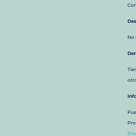
Con
Des
No 
Der
Tie
otr
Inf
Pue
Pro
Pri