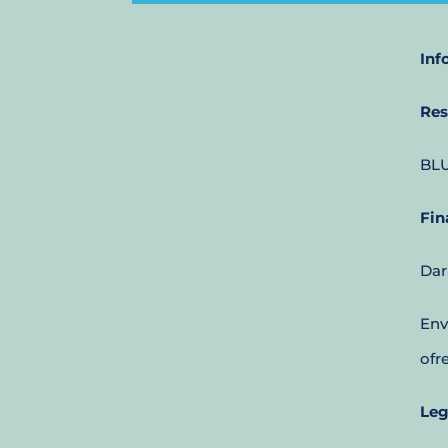
Inf
Res
BLU
Fin
Dar
Env
ofr
Leg