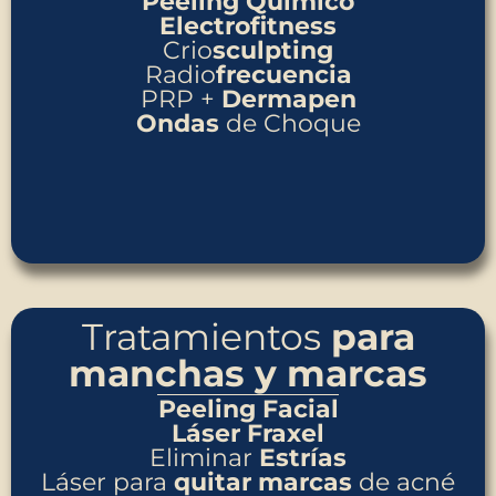
Peeling Químico
Electrofitness
Crio
sculpting
Radio
frecuencia
PRP +
Dermapen
Ondas
de Choque
Tratamientos
para
manchas y marcas
Peeling Facial
Láser
Fraxel
Eliminar
Estrías
Láser para
quitar
marcas
de acné