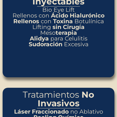
Inyectables
Bio Eye Lift
Rellenos con
Ácido Hialurónico
Rellenos
con
Toxina
Botulínica
Lifting
sin
Cirugía
Meso
terapia
Alidya
para Celulitis
Sudoración
Excesiva
Tratamientos
No
Invasivos
Láser
Fraccionado
no Ablativo