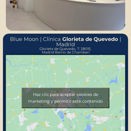
Blue Moon | Clínica
Glorieta de Quevedo
|
Madrid
Glorieta de Quevedo, 7. 28015.
Madrid Barrio de Chamberí
Haz clic para aceptar cookies de
marketing y permitir este contenido