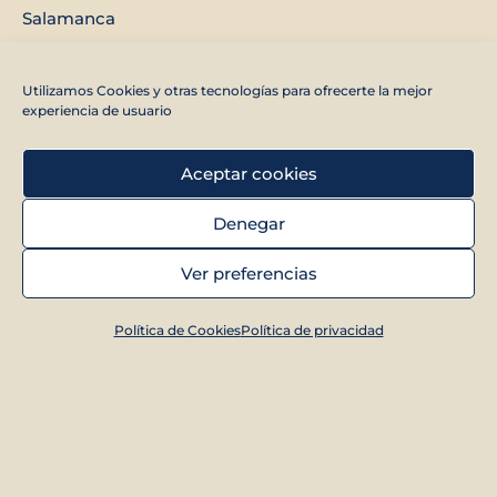
Salamanca
Glorieta de Quevedo, 7, Madrid 28015, Barrio de
Utilizamos Cookies y otras tecnologías para ofrecerte la mejor
Chamberí
experiencia de usuario
Aceptar cookies
Denegar
Ver preferencias
¿Necesitas ayuda?
Política de Cookies
Política de privacidad
Política de privacidad
Política de Cookies