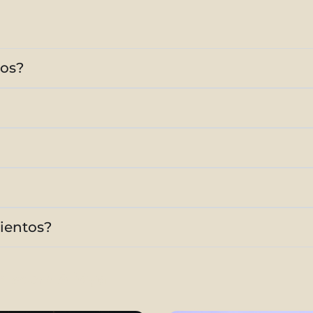
dos?
ientos?
n
sobre
Alidya