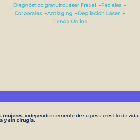
Diagnóstico gratuito
Láser Fraxel
Faciales
Corporales
Antiaging
Depilación Láser
Tienda Online
ulitis
s mujeres
, independientemente de su peso o estilo de vida. Ha
a y sin cirugía.