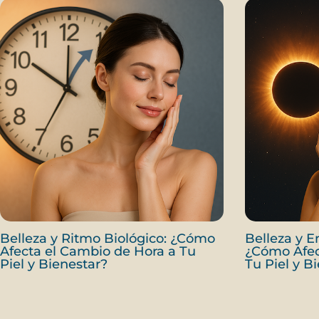
Belleza y Ritmo Biológico: ¿Cómo
Belleza y E
Afecta el Cambio de Hora a Tu
¿Cómo Afect
Piel y Bienestar?
Tu Piel y B