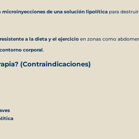
a
microinyecciones de una solución lipolítica
para destruir 
resistente a la dieta y el ejercicio
en zonas como abdomen, 
l contorno corporal
.
rapia? (Contraindicaciones)
aves
lítica