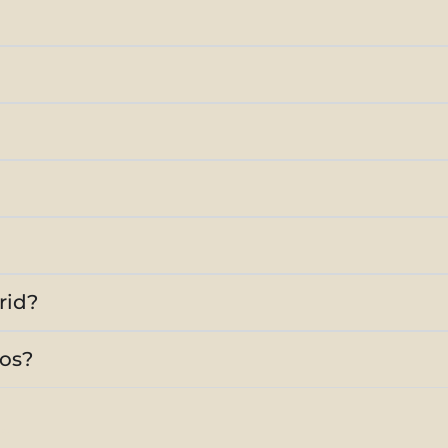
rid?
tos?
n