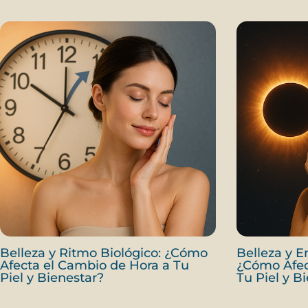
Belleza y Ritmo Biológico: ¿Cómo
Belleza y E
Afecta el Cambio de Hora a Tu
¿Cómo Afect
Piel y Bienestar?
Tu Piel y B